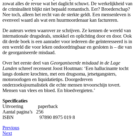
zowat alles de revue wat het daglicht schuwt. De werkelijkheid van
de criminaliteit blijkt niet bepaald romantisch. Eer? Broederschap?
Nee toch, alleen het recht van de sterkte geldt. Een mensenleven is
evenveel waard als wat een huurmoordenaar kan factureren.
De auteurs weten waarover ze schrijven. Ze kennen de wereld van
internationale drugsdeals, smokkel en oplichting door en door. Ook
dit derde boek is een aanrader voor iedereen die geïnteresseerd is in
een wereld die voor leken ondoordringbaar en gesloten is – die van
de georganiseerde misdaad.
Over het eerste deel van
Georganiseerde misdaad in de Lage
Landen
schreef recensent Joost Houtman: ‘Een hallucinante tocht
langs donkere krochten, met een drugsoma, jetsetgangsters,
motoroorlogen en liquidatietips. Doorgedreven
onderzoeksjournalistiek die echte mensen tevoorschijn tovert.
Mensen van vlees en bloed. En bloedvergieten.’
Specificaties
Uitvoering paperback
Aantal pagina’s 256
ISBN 97890 8975 019 8
Bericht
Previous
Next
navigatie